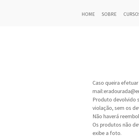
HOME
SOBRE
CURSO
Caso queira efetuar
mail:eradourada@e
Produto devolvido 
violação, sem os de
Não haverá reembols
Os produtos não de
exibe a foto.