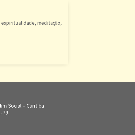
 espiritualidade, meditação,
im Social – Curitiba
1-79