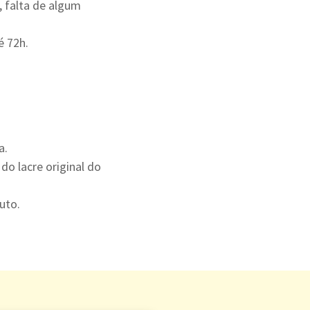
 falta de algum
é 72h.
a.
o lacre original do
uto.