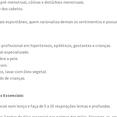
pré-menstrual, cólicas e distúrbios menstruais.
 dos cabelos.
s espontâneo, quem racionaliza demais os sentimentos e possui
rofissional em hipertensos, epiléticos, gestantes e crianças.
al especializado.
bre a pele.
 uso.
s, lavar com óleo vegetal.
do de crianças.
s Essenciais:
cial num lenço e faça de 5 a 10 respirações lentas e profundas.
ue 3 gotas do óleo essencial nas palmas das mãos, friccione-as, ap