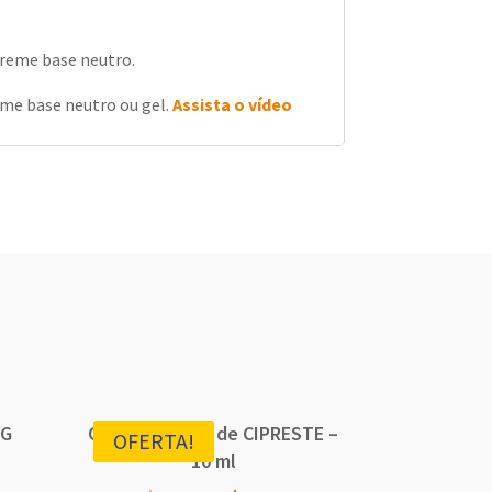
creme base neutro.
eme base neutro ou gel.
Assista o vídeo
NG
Óleo Essencial de CIPRESTE –
OFERTA!
10 ml