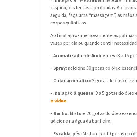
respirações lentas e profundas. Ao inspi
seguida, faça uma “massagem”, as mãos a
corpos quânticos.
Ao final aproxime novamente as palmas da
vezes por dia ou quando sentir necessidad
-
Aromatizador de Ambientes:
8 a 15 got
-
Spray:
adicione 50 gotas do óleo essenci
-
Colar aromático:
3 gotas do óleo essenc
-
Inalação à quente:
3 a 5 gotas do óleo
o vídeo
-
Banho:
Misture 20 gotas do óleo essenc
adicione na água da banheira.
-
Escalda-pés:
Misture 5 a 10 gotas do ó