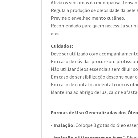
Alivia os sintomas da menopausa, tensão 
Regula a produção de oleosidade da pele e
Previne o envelhecimento cutâneo.
Recomendado para quem necessita ser mai
eles.
Cuidados:
Deve ser utilizado com acompanhamento p
Em caso de dúvidas procure um profission
Não utilizar óleos essenciais sem diluir so
Em caso de sensibilização descontinuar o
Em caso de contato acidental com os olho
Mantenha ao abrigo de luz, calor e afasta
Formas de Uso Generalizadas dos Óleo
-
Inalação:
Coloque 3 gotas do óleo essen
-
Inalação e “Massagem na Aura
”: Ping