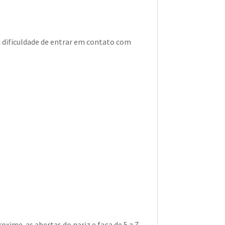
 dificuldade de entrar em contato com
roxime-as abertas do nariz e faça de 5 a 7