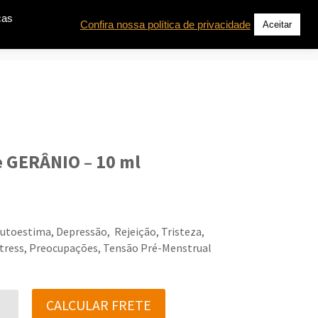
cas
Confira nossa política de privacidade
Aceitar
CONTATO
e GERÂNIO – 10 ml
utoestima, Depressão, Rejeição, Tristeza,
Stress, Preocupações, Tensão Pré-Menstrual