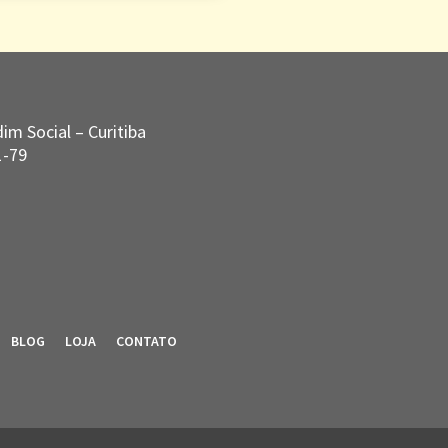
im Social – Curitiba
1-79
BLOG
LOJA
CONTATO