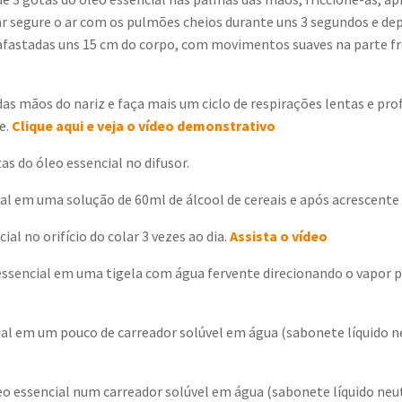
rar segure o ar com os pulmões cheios durante uns 3 segundos e de
fastadas uns 15 cm do corpo, com movimentos suaves na parte fr
s mãos do nariz e faça mais um ciclo de respirações lentas e pro
e.
Clique aqui e veja o vídeo demonstrativo
as do óleo essencial no difusor.
al em uma solução de 60ml de álcool de cereais e após acrescente 
ial no orifício do colar 3 vezes ao dia.
Assista o vídeo
 essencial em uma tigela com água fervente direcionando o vapor p
ial em um pouco de carreador solúvel em água (sabonete líquido n
leo essencial num carreador solúvel em água (sabonete líquido neu