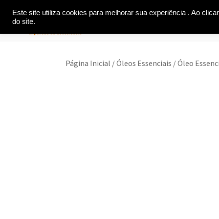
Este site utiliza cookies para melhorar sua experiência . Ao cli
HOME
SOBRE
CURSO
do site.
Página Inicial
/
Óleos Essenciais
/ Óleo Essenc
Oferta!