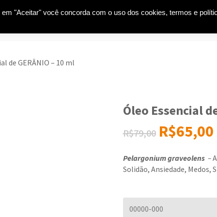
car em "Aceitar" você concorda com o uso dos cookies, termos e políti
S
WORKSHOPS
LOJA
AGENDA DE EVENTOS
BLOG
ial de GERÂNIO – 10 ml
Óleo Essencial d
R$
65,00
R$
79,00
Pelargonium graveolens
–
A
Solidão, Ansiedade, Medos, 