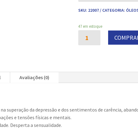
SKU:
22007
CATEGORIA:
ÓLEOS
47 em estoque
Óleo
COMPRA
Essencial
de
GERÂNIO
-
10
ml
l
Avaliações (0)
quantidade
na superação da depressão e dos sentimentos de carência, abandono
ações e tensões físicas e mentais.
dade. Desperta a sensualidade.