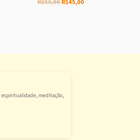
R$
53,00
R$
45,00
 espiritualidade, meditação,